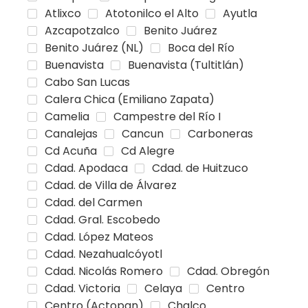
Atlixco
Atotonilco el Alto
Ayutla
Azcapotzalco
Benito Juárez
Benito Juárez (NL)
Boca del Río
Buenavista
Buenavista (Tultitlán)
Cabo San Lucas
Calera Chica (Emiliano Zapata)
Camelia
Campestre del Río I
Canalejas
Cancun
Carboneras
Cd Acuña
Cd Alegre
Cdad. Apodaca
Cdad. de Huitzuco
Cdad. de Villa de Álvarez
Cdad. del Carmen
Cdad. Gral. Escobedo
Cdad. López Mateos
Cdad. Nezahualcóyotl
Cdad. Nicolás Romero
Cdad. Obregón
Cdad. Victoria
Celaya
Centro
Centro (Actopan)
Chalco