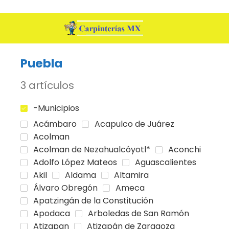
Puebla
3 artículos
-Municipios
Acámbaro
Acapulco de Juárez
Acolman
Acolman de Nezahualcóyotl*
Aconchi
Adolfo López Mateos
Aguascalientes
Akil
Aldama
Altamira
Álvaro Obregón
Ameca
Apatzingán de la Constitución
Apodaca
Arboledas de San Ramón
Atizapan
Atizapán de Zaragoza