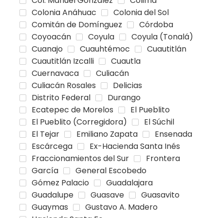
Col. Manuel González
Colima
Colonia Anáhuac
Colonia del Sol
Comitán de Domínguez
Córdoba
Coyoacán
Coyula
Coyula (Tonalá)
Cuanajo
Cuauhtémoc
Cuautitlán
Cuautitlán Izcalli
Cuautla
Cuernavaca
Culiacán
Culiacán Rosales
Delicias
Distrito Federal
Durango
Ecatepec de Morelos
El Pueblito
El Pueblito (Corregidora)
El Súchil
El Tejar
Emiliano Zapata
Ensenada
Escárcega
Ex-Hacienda Santa Inés
Fraccionamientos del Sur
Frontera
García
General Escobedo
Gómez Palacio
Guadalajara
Guadalupe
Guasave
Guasavito
Guaymas
Gustavo A. Madero