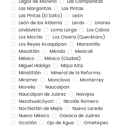
Lagos de Moreno
Las Campanitas
Las Margaritas
Las Pintas
Las Pintas (El Salto)
León
León de los Aldama
Lerdo
Linares
Lindavista
Loma Larga
Los Cabos
Los Mochis
Los Olvera (Querétaro)
Los Reyes Acaquilpan
Manzanillo
Mazatlán
Mérida
Mexicali
México
México (Ciudad)
Miguel Hidalgo
Milpa Alta
Minatitlán
Mineral de la Reforma
Miramar
Monclova
Monterrey
Morelia
Naucalpan
Naucalpan de Juárez
Navojoa
Nezahualcóyotl
Nicolás Romero
Nochistlán de Mejía
Nuevo Laredo
Nuevo México
Oaxaca de Juárez
Ocotlán
Ojo de Agua
Ometepec