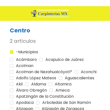
Centro
2 artículos
-Municipios
Acámbaro
Acapulco de Juárez
Acolman
Acolman de Nezahualcóyotl*
Aconchi
Adolfo López Mateos
Aguascalientes
Akil
Aldama
Altamira
Álvaro Obregón
Ameca
Apatzingán de la Constitución
Apodaca
Arboledas de San Ramón
Atizapan
Atizapán de Zaragoza