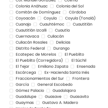
Col. Manuel González
Colima
Colonia Anáhuac
Colonia del Sol
Comitán de Domínguez
Córdoba
Coyoacán
Coyula
Coyula (Tonalá)
Cuanajo
Cuauhtémoc
Cuautitlán
Cuautitlán Izcalli
Cuautla
Cuernavaca
Culiacán
Culiacán Rosales
Delicias
Distrito Federal
Durango
Ecatepec de Morelos
El Pueblito
El Pueblito (Corregidora)
El Súchil
El Tejar
Emiliano Zapata
Ensenada
Escárcega
Ex-Hacienda Santa Inés
Fraccionamientos del Sur
Frontera
García
General Escobedo
Gómez Palacio
Guadalajara
Guadalupe
Guasave
Guasavito
Guaymas
Gustavo A. Madero