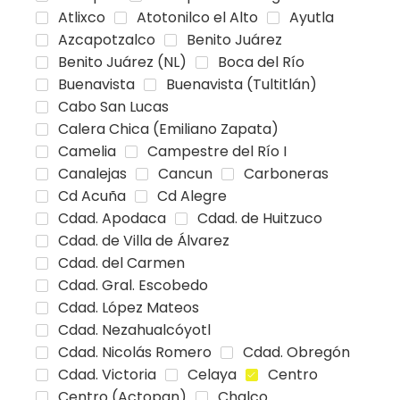
Atlixco
Atotonilco el Alto
Ayutla
Azcapotzalco
Benito Juárez
Benito Juárez (NL)
Boca del Río
Buenavista
Buenavista (Tultitlán)
Cabo San Lucas
Calera Chica (Emiliano Zapata)
Camelia
Campestre del Río I
Canalejas
Cancun
Carboneras
Cd Acuña
Cd Alegre
Cdad. Apodaca
Cdad. de Huitzuco
Cdad. de Villa de Álvarez
Cdad. del Carmen
Cdad. Gral. Escobedo
Cdad. López Mateos
Cdad. Nezahualcóyotl
Cdad. Nicolás Romero
Cdad. Obregón
Cdad. Victoria
Celaya
Centro
Centro (Actopan)
Chalco