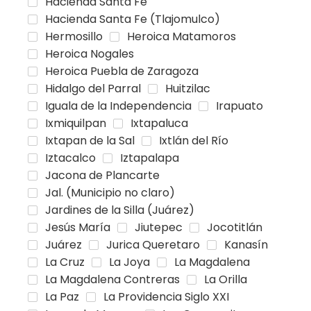
Hacienda Santa Fe
Hacienda Santa Fe (Tlajomulco)
Hermosillo
Heroica Matamoros
Heroica Nogales
Heroica Puebla de Zaragoza
Hidalgo del Parral
Huitzilac
Iguala de la Independencia
Irapuato
Ixmiquilpan
Ixtapaluca
Ixtapan de la Sal
Ixtlán del Río
Iztacalco
Iztapalapa
Jacona de Plancarte
Jal. (Municipio no claro)
Jardines de la Silla (Juárez)
Jesús María
Jiutepec
Jocotitlán
Juárez
Jurica Queretaro
Kanasín
La Cruz
La Joya
La Magdalena
La Magdalena Contreras
La Orilla
La Paz
La Providencia Siglo XXI