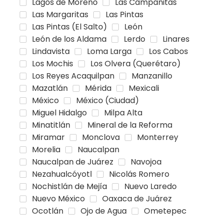
Lagos de Moreno
Las Campanitas
Las Margaritas
Las Pintas
Las Pintas (El Salto)
León
León de los Aldama
Lerdo
Linares
Lindavista
Loma Larga
Los Cabos
Los Mochis
Los Olvera (Querétaro)
Los Reyes Acaquilpan
Manzanillo
Mazatlán
Mérida
Mexicali
México
México (Ciudad)
Miguel Hidalgo
Milpa Alta
Minatitlán
Mineral de la Reforma
Miramar
Monclova
Monterrey
Morelia
Naucalpan
Naucalpan de Juárez
Navojoa
Nezahualcóyotl
Nicolás Romero
Nochistlán de Mejía
Nuevo Laredo
Nuevo México
Oaxaca de Juárez
Ocotlán
Ojo de Agua
Ometepec