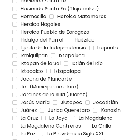
Hacienda Santa Fe
Hacienda Santa Fe (Tlajomulco)
Hermosillo
Heroica Matamoros
Heroica Nogales
Heroica Puebla de Zaragoza
Hidalgo del Parral
Huitzilac
Iguala de la Independencia
Irapuato
Ixmiquilpan
Ixtapaluca
Ixtapan de la Sal
Ixtlán del Río
Iztacalco
Iztapalapa
Jacona de Plancarte
Jal. (Municipio no claro)
Jardines de la Silla (Juárez)
Jesús María
Jiutepec
Jocotitlán
Juárez
Jurica Queretaro
Kanasín
La Cruz
La Joya
La Magdalena
La Magdalena Contreras
La Orilla
La Paz
La Providencia Siglo XXI