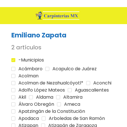
Emiliano Zapata
2 artículos
-Municipios
Acámbaro
Acapulco de Juárez
Acolman
Acolman de Nezahualcóyotl*
Aconchi
Adolfo López Mateos
Aguascalientes
Akil
Aldama
Altamira
Álvaro Obregón
Ameca
Apatzingán de la Constitución
Apodaca
Arboledas de San Ramón
Atizapan
Atizapán de Zaragoza