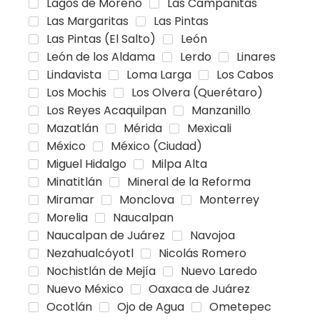
Lagos de Moreno
Las Campanitas
Las Margaritas
Las Pintas
Las Pintas (El Salto)
León
León de los Aldama
Lerdo
Linares
Lindavista
Loma Larga
Los Cabos
Los Mochis
Los Olvera (Querétaro)
Los Reyes Acaquilpan
Manzanillo
Mazatlán
Mérida
Mexicali
México
México (Ciudad)
Miguel Hidalgo
Milpa Alta
Minatitlán
Mineral de la Reforma
Miramar
Monclova
Monterrey
Morelia
Naucalpan
Naucalpan de Juárez
Navojoa
Nezahualcóyotl
Nicolás Romero
Nochistlán de Mejía
Nuevo Laredo
Nuevo México
Oaxaca de Juárez
Ocotlán
Ojo de Agua
Ometepec