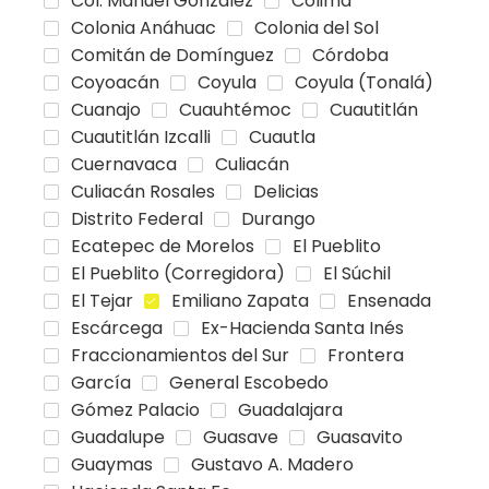
Col. Manuel González
Colima
Colonia Anáhuac
Colonia del Sol
Comitán de Domínguez
Córdoba
Coyoacán
Coyula
Coyula (Tonalá)
Cuanajo
Cuauhtémoc
Cuautitlán
Cuautitlán Izcalli
Cuautla
Cuernavaca
Culiacán
Culiacán Rosales
Delicias
Distrito Federal
Durango
Ecatepec de Morelos
El Pueblito
El Pueblito (Corregidora)
El Súchil
El Tejar
Emiliano Zapata
Ensenada
Escárcega
Ex-Hacienda Santa Inés
Fraccionamientos del Sur
Frontera
García
General Escobedo
Gómez Palacio
Guadalajara
Guadalupe
Guasave
Guasavito
Guaymas
Gustavo A. Madero