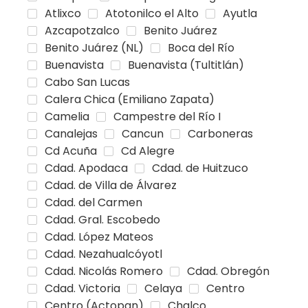
Atlixco
Atotonilco el Alto
Ayutla
Azcapotzalco
Benito Juárez
Benito Juárez (NL)
Boca del Río
Buenavista
Buenavista (Tultitlán)
Cabo San Lucas
Calera Chica (Emiliano Zapata)
Camelia
Campestre del Río I
Canalejas
Cancun
Carboneras
Cd Acuña
Cd Alegre
Cdad. Apodaca
Cdad. de Huitzuco
Cdad. de Villa de Álvarez
Cdad. del Carmen
Cdad. Gral. Escobedo
Cdad. López Mateos
Cdad. Nezahualcóyotl
Cdad. Nicolás Romero
Cdad. Obregón
Cdad. Victoria
Celaya
Centro
Centro (Actopan)
Chalco