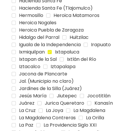
Hacienda Santa Fe
Hacienda Santa Fe (Tlajomulco)
Hermosillo
Heroica Matamoros
Heroica Nogales
Heroica Puebla de Zaragoza
Hidalgo del Parral
Huitzilac
Iguala de la Independencia
Irapuato
Ixmiquilpan
Ixtapaluca
Ixtapan de la Sal
Ixtlán del Río
Iztacalco
Iztapalapa
Jacona de Plancarte
Jal. (Municipio no claro)
Jardines de la Silla (Juárez)
Jesús María
Jiutepec
Jocotitlán
Juárez
Jurica Queretaro
Kanasín
La Cruz
La Joya
La Magdalena
La Magdalena Contreras
La Orilla
La Paz
La Providencia Siglo XXI