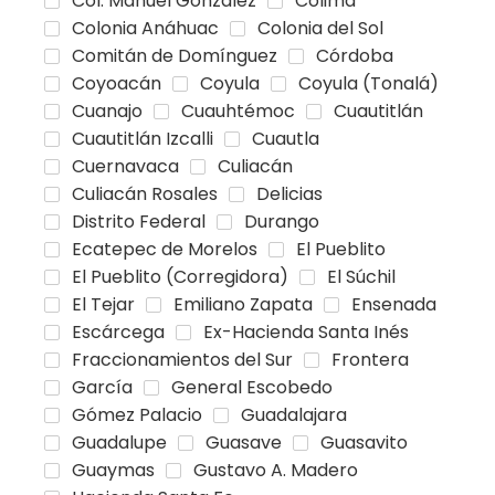
Col. Manuel González
Colima
Colonia Anáhuac
Colonia del Sol
Comitán de Domínguez
Córdoba
Coyoacán
Coyula
Coyula (Tonalá)
Cuanajo
Cuauhtémoc
Cuautitlán
Cuautitlán Izcalli
Cuautla
Cuernavaca
Culiacán
Culiacán Rosales
Delicias
Distrito Federal
Durango
Ecatepec de Morelos
El Pueblito
El Pueblito (Corregidora)
El Súchil
El Tejar
Emiliano Zapata
Ensenada
Escárcega
Ex-Hacienda Santa Inés
Fraccionamientos del Sur
Frontera
García
General Escobedo
Gómez Palacio
Guadalajara
Guadalupe
Guasave
Guasavito
Guaymas
Gustavo A. Madero