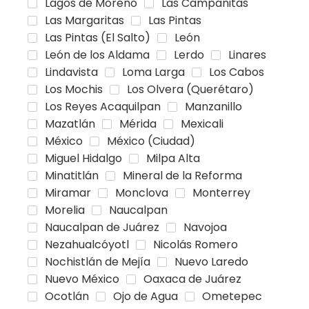
Lagos de Moreno
Las Campanitas
Las Margaritas
Las Pintas
Las Pintas (El Salto)
León
León de los Aldama
Lerdo
Linares
Lindavista
Loma Larga
Los Cabos
Los Mochis
Los Olvera (Querétaro)
Los Reyes Acaquilpan
Manzanillo
Mazatlán
Mérida
Mexicali
México
México (Ciudad)
Miguel Hidalgo
Milpa Alta
Minatitlán
Mineral de la Reforma
Miramar
Monclova
Monterrey
Morelia
Naucalpan
Naucalpan de Juárez
Navojoa
Nezahualcóyotl
Nicolás Romero
Nochistlán de Mejía
Nuevo Laredo
Nuevo México
Oaxaca de Juárez
Ocotlán
Ojo de Agua
Ometepec