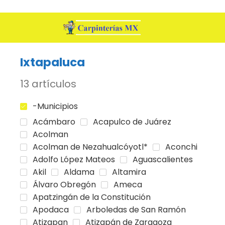
Ixtapaluca
13 artículos
-Municipios
Acámbaro
Acapulco de Juárez
Acolman
Acolman de Nezahualcóyotl*
Aconchi
Adolfo López Mateos
Aguascalientes
Akil
Aldama
Altamira
Álvaro Obregón
Ameca
Apatzingán de la Constitución
Apodaca
Arboledas de San Ramón
Atizapan
Atizapán de Zaragoza