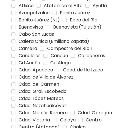
Atlixco
Atotonilco el Alto
Ayutla
Azcapotzalco
Benito Juárez
Benito Juárez (NL)
Boca del Río
Buenavista
Buenavista (Tultitlán)
Cabo San Lucas
Calera Chica (Emiliano Zapata)
Camelia
Campestre del Río I
Canalejas
Cancun
Carboneras
Cd Acuña
Cd Alegre
Cdad. Apodaca
Cdad. de Huitzuco
Cdad. de Villa de Álvarez
Cdad. del Carmen
Cdad. Gral. Escobedo
Cdad. López Mateos
Cdad. Nezahualcóyotl
Cdad. Nicolás Romero
Cdad. Obregón
Cdad. Victoria
Celaya
Centro
Centro (Actopan)
Chalco