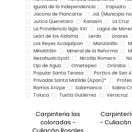
Iguala de la Independencia
Irapuato
Jacona de Plancarte
Jal. (Municipio no
Jurica Queretaro
Kanasín
La Cruz
La Providencia Siglo XXI
Lagos de More
León de los Aldama
Lerdo
Linares
Los Reyes Acaquilpan
Manzanillo
M
Minatitlán
Mineral de la Reforma
M
Nezahualcóyotl
Nicolás Romero
No
Ojo de Agua
Ometepec
Orizaba
Popular Santa Teresa
Portico de San 
Privadas Santa Matilde (Apan)*
Profes
Ramos Arizpe
Salamanca
Salina C
Toluca
Tuxtla Gutiérrez
Veracruz
Carpinteria las
Carpinterí
coloradas -
- Culiacán
Culiacán Rosales