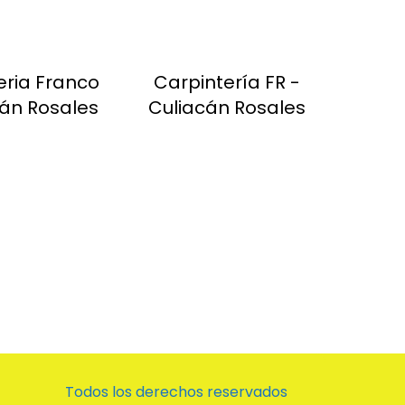
eria Franco
Carpintería FR -
cán Rosales
Culiacán Rosales
Todos los derechos reservados