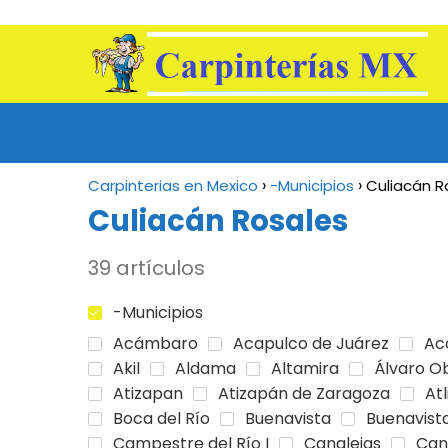
Carpinterias en Mexico
-Municipios
Culiacán R
Culiacán Rosales
39 artículos
-Municipios
Acámbaro
Acapulco de Juárez
Ac
Akil
Aldama
Altamira
Álvaro O
Atizapan
Atizapán de Zaragoza
Atl
Boca del Río
Buenavista
Buenavista
Campestre del Río I
Canalejas
Can