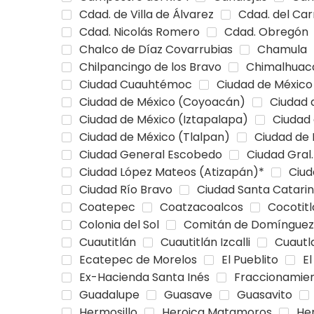
Cdad. de Villa de Álvarez
Cdad. del Ca
Cdad. Nicolás Romero
Cdad. Obregón
Chalco de Díaz Covarrubias
Chamula
Chilpancingo de los Bravo
Chimalhuac
Ciudad Cuauhtémoc
Ciudad de México
Ciudad de México (Coyoacán)
Ciudad 
Ciudad de México (Iztapalapa)
Ciudad
Ciudad de México (Tlalpan)
Ciudad de 
Ciudad General Escobedo
Ciudad Gral
Ciudad López Mateos (Atizapán)*
Ciu
Ciudad Río Bravo
Ciudad Santa Catari
Coatepec
Coatzacoalcos
Cocotit
Colonia del Sol
Comitán de Domínguez
Cuautitlán
Cuautitlán Izcalli
Cuautl
Ecatepec de Morelos
El Pueblito
El
Ex-Hacienda Santa Inés
Fraccionamien
Guadalupe
Guasave
Guasavito
Hermosillo
Heroica Matamoros
He