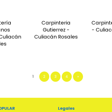
tería
Carpinteria
Carpint
nos
Gutierrez -
- Culia
Culiacán
Culiacán Rosales
les
1
2
3
4
»
OPULAR
Legales