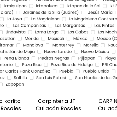
Ixmiquilpan
Ixtapaluca
Ixtapan de la Sal
Ixtl
 claro)
Jardines de la Silla (Juárez)
Jesús María
La Joya
La Magdalena
La Magdalena Contrer
no
Las Campanitas
Las Margaritas
Las Pintas
Lindavista
Loma Larga
Los Cabos
Los Moch
azatlán
Mérida
Mexicali
México
México (C
iramar
Monclova
Monterrey
Morelia
Nau
chistlán de Mejía
Nuevo Laredo
Nuevo México
Peña Blanca
Piedras Negras
Pijijiapan
Playa
Antonio
Poza Rica
Poza Rica de Hidalgo
PRI Ch
or Carlos Hank González
Puebla
Pueblo Unido
ruz
Saltillo
San Luis Potosí
San Nicolás de los G
Zapopan
a karlita
Carpinteria JF -
CARPIN
 Rosales
Culiacán Rosales
Culiac