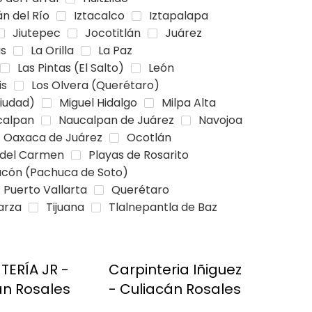
án del Río
Iztacalco
Iztapalapa
Jiutepec
Jocotitlán
Juárez
as
La Orilla
La Paz
Las Pintas (El Salto)
León
is
Los Olvera (Querétaro)
iudad)
Miguel Hidalgo
Milpa Alta
calpan
Naucalpan de Juárez
Navojoa
Oaxaca de Juárez
Ocotlán
 del Carmen
Playas de Rosarito
acón (Pachuca de Soto)
Puerto Vallarta
Querétaro
arza
Tijuana
Tlalnepantla de Baz
TERÍA JR -
Carpinteria Iñiguez
án Rosales
- Culiacán Rosales