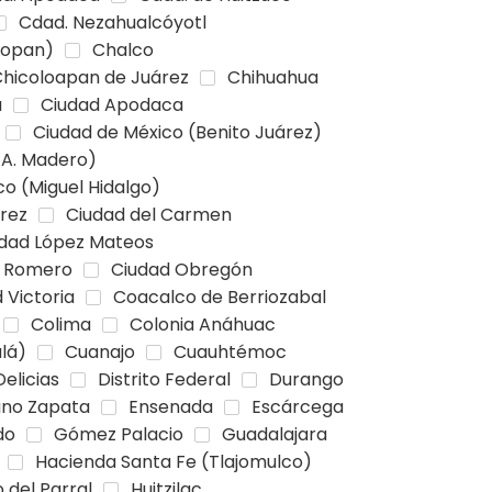
Cdad. Nezahualcóyotl
topan)
Chalco
hicoloapan de Juárez
Chihuahua
a
Ciudad Apodaca
Ciudad de México (Benito Juárez)
 A. Madero)
o (Miguel Hidalgo)
arez
Ciudad del Carmen
dad López Mateos
s Romero
Ciudad Obregón
 Victoria
Coacalco de Berriozabal
Colima
Colonia Anáhuac
lá)
Cuanajo
Cuauhtémoc
Delicias
Distrito Federal
Durango
ano Zapata
Ensenada
Escárcega
do
Gómez Palacio
Guadalajara
Hacienda Santa Fe (Tlajomulco)
 del Parral
Huitzilac