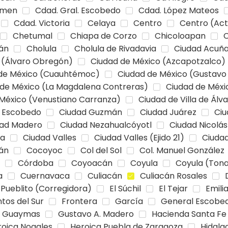
rmen
Cdad. Gral. Escobedo
Cdad. López Mateos
Cdad. Victoria
Celaya
Centro
Centro (Ac
Chetumal
Chiapa de Corzo
Chicoloapan
C
án
Cholula
Cholula de Rivadavia
Ciudad Acuñ
 (Álvaro Obregón)
Ciudad de México (Azcapotzalco)
de México (Cuauhtémoc)
Ciudad de México (Gustavo
 de México (La Magdalena Contreras)
Ciudad de Méxic
México (Venustiano Carranza)
Ciudad de Villa de Álv
. Escobedo
Ciudad Guzmán
Ciudad Juárez
Ciu
dad Madero
Ciudad Nezahualcóyotl
Ciudad Nicolá
na
Ciudad Valles
Ciudad Valles (Ejido 21)
Ciudad
lán
Cocoyoc
Col del Sol
Col. Manuel González
Córdoba
Coyoacán
Coyula
Coyula (Tona
a
Cuernavaca
Culiacán
Culiacán Rosales
 Pueblito (Corregidora)
El Súchil
El Tejar
Emili
tos del Sur
Frontera
García
General Escobe
Guaymas
Gustavo A. Madero
Hacienda Santa Fe
roica Nogales
Heroica Puebla de Zaragoza
Hidalgo