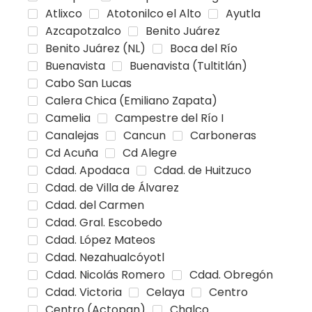
Atlixco
Atotonilco el Alto
Ayutla
Azcapotzalco
Benito Juárez
Benito Juárez (NL)
Boca del Río
Buenavista
Buenavista (Tultitlán)
Cabo San Lucas
Calera Chica (Emiliano Zapata)
Camelia
Campestre del Río I
Canalejas
Cancun
Carboneras
Cd Acuña
Cd Alegre
Cdad. Apodaca
Cdad. de Huitzuco
Cdad. de Villa de Álvarez
Cdad. del Carmen
Cdad. Gral. Escobedo
Cdad. López Mateos
Cdad. Nezahualcóyotl
Cdad. Nicolás Romero
Cdad. Obregón
Cdad. Victoria
Celaya
Centro
Centro (Actopan)
Chalco