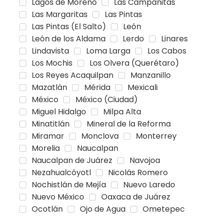
Lagos de Moreno
Las Campanitas
Las Margaritas
Las Pintas
Las Pintas (El Salto)
León
León de los Aldama
Lerdo
Linares
Lindavista
Loma Larga
Los Cabos
Los Mochis
Los Olvera (Querétaro)
Los Reyes Acaquilpan
Manzanillo
Mazatlán
Mérida
Mexicali
México
México (Ciudad)
Miguel Hidalgo
Milpa Alta
Minatitlán
Mineral de la Reforma
Miramar
Monclova
Monterrey
Morelia
Naucalpan
Naucalpan de Juárez
Navojoa
Nezahualcóyotl
Nicolás Romero
Nochistlán de Mejía
Nuevo Laredo
Nuevo México
Oaxaca de Juárez
Ocotlán
Ojo de Agua
Ometepec