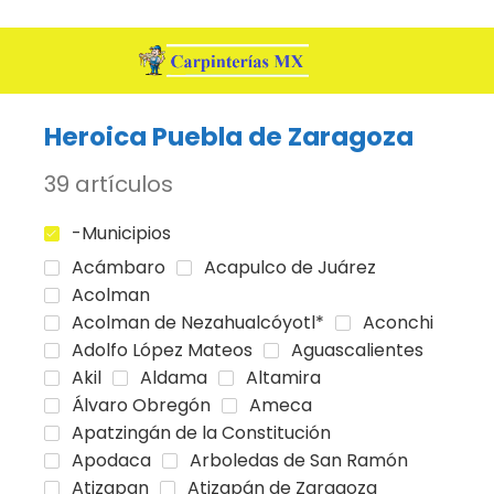
Heroica Puebla de Zaragoza
39 artículos
-Municipios
Acámbaro
Acapulco de Juárez
Acolman
Acolman de Nezahualcóyotl*
Aconchi
Adolfo López Mateos
Aguascalientes
Akil
Aldama
Altamira
Álvaro Obregón
Ameca
Apatzingán de la Constitución
Apodaca
Arboledas de San Ramón
Atizapan
Atizapán de Zaragoza