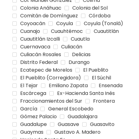
Col. Manuel González
Colima
Colonia Anáhuac
Colonia del Sol
Comitán de Domínguez
Córdoba
Coyoacán
Coyula
Coyula (Tonalá)
Cuanajo
Cuauhtémoc
Cuautitlán
Cuautitlán Izcalli
Cuautla
Cuernavaca
Culiacán
Culiacán Rosales
Delicias
Distrito Federal
Durango
Ecatepec de Morelos
El Pueblito
El Pueblito (Corregidora)
El Súchil
El Tejar
Emiliano Zapata
Ensenada
Escárcega
Ex-Hacienda Santa Inés
Fraccionamientos del Sur
Frontera
García
General Escobedo
Gómez Palacio
Guadalajara
Guadalupe
Guasave
Guasavito
Guaymas
Gustavo A. Madero