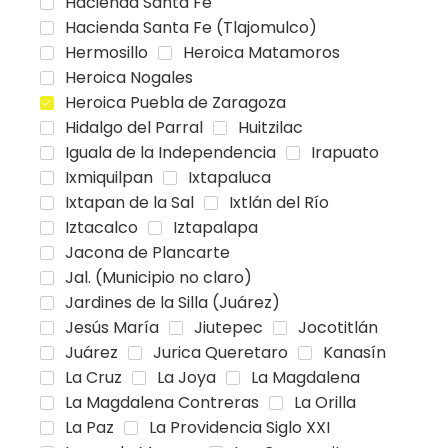
Hacienda Santa Fe
Hacienda Santa Fe (Tlajomulco)
Hermosillo
Heroica Matamoros
Heroica Nogales
Heroica Puebla de Zaragoza
Hidalgo del Parral
Huitzilac
Iguala de la Independencia
Irapuato
Ixmiquilpan
Ixtapaluca
Ixtapan de la Sal
Ixtlán del Río
Iztacalco
Iztapalapa
Jacona de Plancarte
Jal. (Municipio no claro)
Jardines de la Silla (Juárez)
Jesús María
Jiutepec
Jocotitlán
Juárez
Jurica Queretaro
Kanasín
La Cruz
La Joya
La Magdalena
La Magdalena Contreras
La Orilla
La Paz
La Providencia Siglo XXI