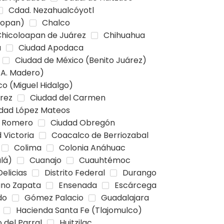
Cdad. Nezahualcóyotl
topan)
Chalco
hicoloapan de Juárez
Chihuahua
a
Ciudad Apodaca
Ciudad de México (Benito Juárez)
 A. Madero)
o (Miguel Hidalgo)
arez
Ciudad del Carmen
dad López Mateos
s Romero
Ciudad Obregón
 Victoria
Coacalco de Berriozabal
Colima
Colonia Anáhuac
lá)
Cuanajo
Cuauhtémoc
Delicias
Distrito Federal
Durango
ano Zapata
Ensenada
Escárcega
do
Gómez Palacio
Guadalajara
Hacienda Santa Fe (Tlajomulco)
 del Parral
Huitzilac