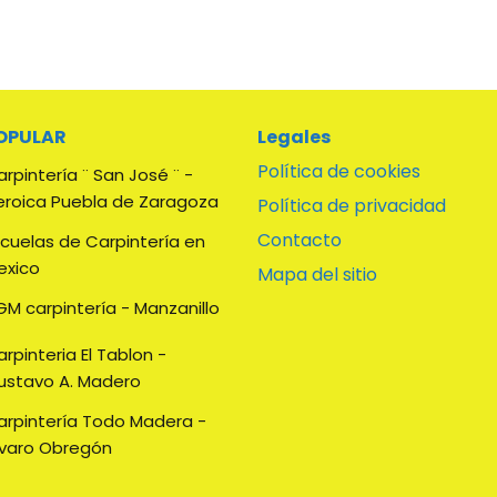
OPULAR
Legales
Política de cookies
rpintería ¨ San José ¨ -
eroica Puebla de Zaragoza
Política de privacidad
Contacto
scuelas de Carpintería en
exico
Mapa del sitio
M carpintería - Manzanillo
rpinteria El Tablon -
ustavo A. Madero
arpintería Todo Madera -
lvaro Obregón