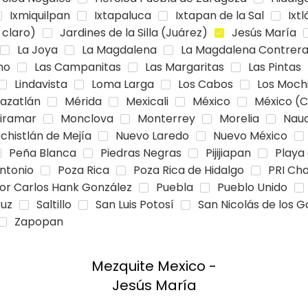
Ixmiquilpan
Ixtapaluca
Ixtapan de la Sal
Ixtl
 claro)
Jardines de la Silla (Juárez)
Jesús María
La Joya
La Magdalena
La Magdalena Contrer
no
Las Campanitas
Las Margaritas
Las Pintas
Lindavista
Loma Larga
Los Cabos
Los Moch
azatlán
Mérida
Mexicali
México
México (C
iramar
Monclova
Monterrey
Morelia
Nau
chistlán de Mejía
Nuevo Laredo
Nuevo México
Peña Blanca
Piedras Negras
Pijijiapan
Playa
Antonio
Poza Rica
Poza Rica de Hidalgo
PRI Ch
or Carlos Hank González
Puebla
Pueblo Unido
ruz
Saltillo
San Luis Potosí
San Nicolás de los G
Zapopan
Mezquite Mexico -
Jesús María