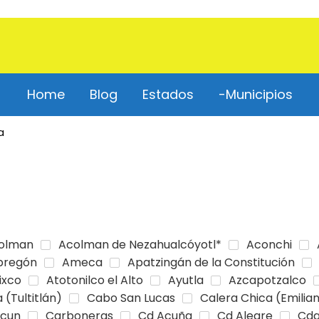
Home
Blog
Estados
-Municipios
a
olman
Acolman de Nezahualcóyotl*
Aconchi
bregón
Ameca
Apatzingán de la Constitución
ixco
Atotonilco el Alto
Ayutla
Azcapotzalco
 (Tultitlán)
Cabo San Lucas
Calera Chica (Emilia
cun
Carboneras
Cd Acuña
Cd Alegre
Cda