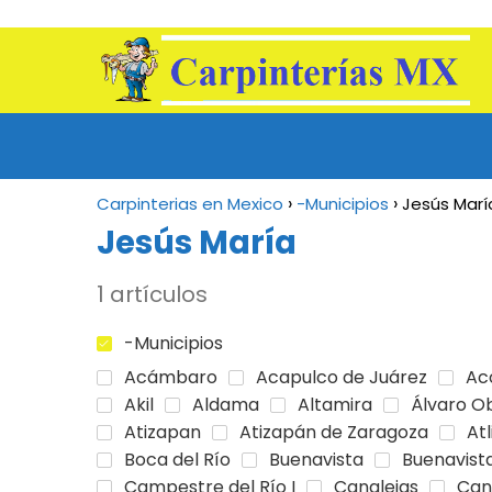
Carpinterias en Mexico
-Municipios
Jesús Marí
Jesús María
1 artículos
-Municipios
Acámbaro
Acapulco de Juárez
Ac
Akil
Aldama
Altamira
Álvaro O
Atizapan
Atizapán de Zaragoza
Atl
Boca del Río
Buenavista
Buenavista
Campestre del Río I
Canalejas
Can