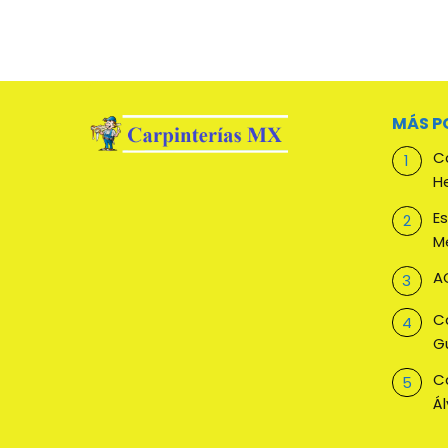
MÁS P
Ca
H
E
M
AG
Ca
G
C
Á