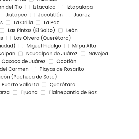
án del Río
Iztacalco
Iztapalapa
Jiutepec
Jocotitlán
Juárez
as
La Orilla
La Paz
Las Pintas (El Salto)
León
is
Los Olvera (Querétaro)
iudad)
Miguel Hidalgo
Milpa Alta
calpan
Naucalpan de Juárez
Navojoa
Oaxaca de Juárez
Ocotlán
 del Carmen
Playas de Rosarito
acón (Pachuca de Soto)
Puerto Vallarta
Querétaro
arza
Tijuana
Tlalnepantla de Baz