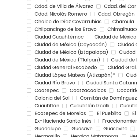
Cdad. de Villa de Álvarez
Cdad. del Ca
Cdad. Nicolás Romero
Cdad. Obregón
Chalco de Díaz Covarrubias
Chamula
Chilpancingo de los Bravo
Chimalhuac
Ciudad Cuauhtémoc
Ciudad de México
Ciudad de México (Coyoacán)
Ciudad 
Ciudad de México (Iztapalapa)
Ciudad
Ciudad de México (Tlalpan)
Ciudad de 
Ciudad General Escobedo
Ciudad Gral
Ciudad López Mateos (Atizapán)*
Ciu
Ciudad Río Bravo
Ciudad Santa Catari
Coatepec
Coatzacoalcos
Cocotit
Colonia del Sol
Comitán de Domínguez
Cuautitlán
Cuautitlán Izcalli
Cuautl
Ecatepec de Morelos
El Pueblito
El
Ex-Hacienda Santa Inés
Fraccionamien
Guadalupe
Guasave
Guasavito
Hermosillo
Heroica Matamoros
He