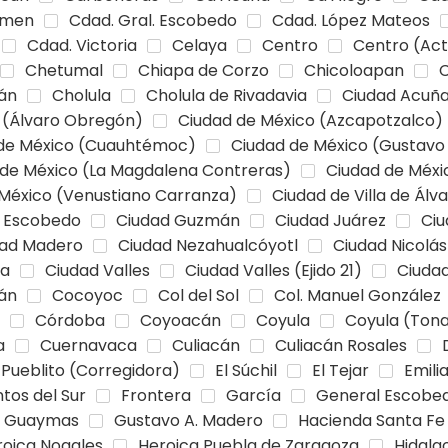
rmen
Cdad. Gral. Escobedo
Cdad. López Mateos
Cdad. Victoria
Celaya
Centro
Centro (Ac
Chetumal
Chiapa de Corzo
Chicoloapan
C
án
Cholula
Cholula de Rivadavia
Ciudad Acuñ
 (Álvaro Obregón)
Ciudad de México (Azcapotzalco)
de México (Cuauhtémoc)
Ciudad de México (Gustavo
 de México (La Magdalena Contreras)
Ciudad de Méxic
México (Venustiano Carranza)
Ciudad de Villa de Álv
. Escobedo
Ciudad Guzmán
Ciudad Juárez
Ciu
dad Madero
Ciudad Nezahualcóyotl
Ciudad Nicolá
na
Ciudad Valles
Ciudad Valles (Ejido 21)
Ciudad
lán
Cocoyoc
Col del Sol
Col. Manuel González
Córdoba
Coyoacán
Coyula
Coyula (Tona
a
Cuernavaca
Culiacán
Culiacán Rosales
 Pueblito (Corregidora)
El Súchil
El Tejar
Emili
tos del Sur
Frontera
García
General Escobe
Guaymas
Gustavo A. Madero
Hacienda Santa Fe
roica Nogales
Heroica Puebla de Zaragoza
Hidalgo