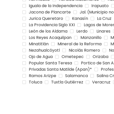
Iguala de la Independencia
Irapuato
Jacona de Plancarte
Jal. (Municipio no
Jurica Queretaro
Kanasín
La Cruz
La Providencia Siglo XXI
Lagos de More
León de los Aldama
Lerdo
Linares
Los Reyes Acaquilpan
Manzanillo
M
Minatitlán
Mineral de la Reforma
M
Nezahualcóyotl
Nicolás Romero
No
Ojo de Agua
Ometepec
Orizaba
Popular Santa Teresa
Portico de San 
Privadas Santa Matilde (Apan)*
Profes
Ramos Arizpe
Salamanca
Salina C
Toluca
Tuxtla Gutiérrez
Veracruz